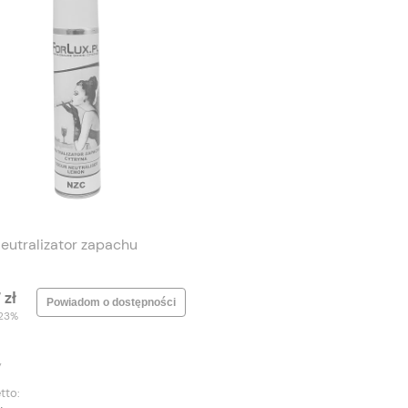
eutralizator zapachu
 zł
Powiadom o dostępności
 23%
y
tto: