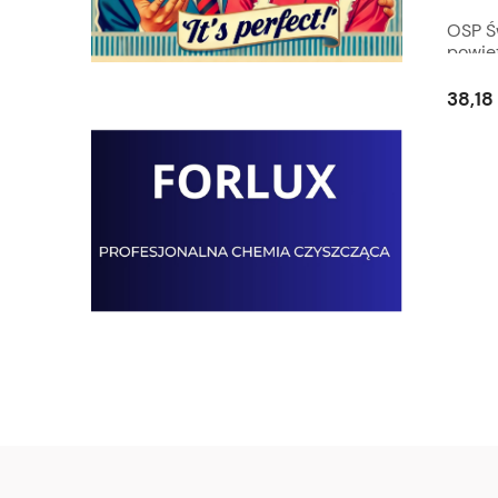
OSP Ś
powie
38,18 