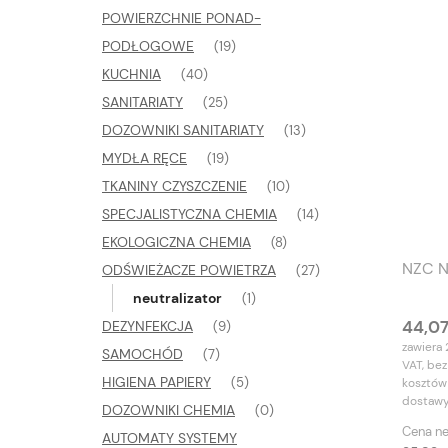
POWIERZCHNIE PONAD-
PODŁOGOWE
(19)
KUCHNIA
(40)
SANITARIATY
(25)
DOZOWNIKI SANITARIATY
(13)
MYDŁA RĘCE
(19)
TKANINY CZYSZCZENIE
(10)
SPECJALISTYCZNA CHEMIA
(14)
EKOLOGICZNA CHEMIA
(8)
NZC N
ODŚWIEŻACZE POWIETRZA
(27)
neutralizator
(1)
44,07
DEZYNFEKCJA
(9)
zawiera
SAMOCHÓD
(7)
VAT, bez
HIGIENA PAPIERY
(5)
kosztów
dostaw
DOZOWNIKI CHEMIA
(0)
Cena ne
AUTOMATY SYSTEMY