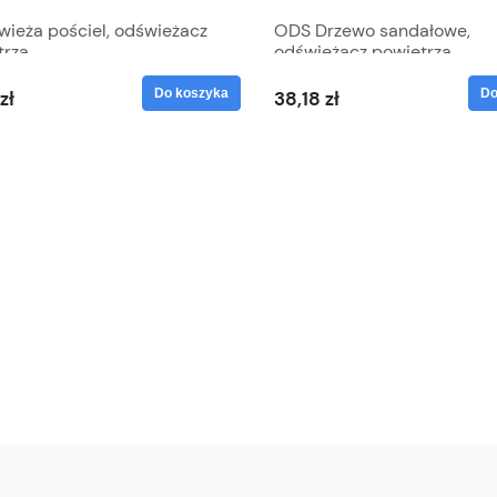
wieża pościel, odświeżacz
ODS Drzewo sandałowe,
trza
odświeżacz powietrza
Do koszyka
Do
zł
38,18 zł