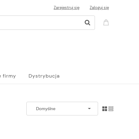
Zarejestruj się
Zaloguj się
e firmy
Dystrybucja