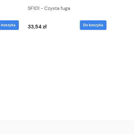
SF101 - Czysta fuga
 koszyka
Do koszyka
33,54 zł