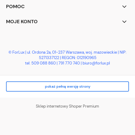
POMOC
MOJE KONTO
© ForLux | ul. Ordona 2a, 01-237 Warszawa, woj. mazowieckie | NIP:
5271337122 | REGON: 012190965
tel:
509 088 860
|
791 770 740
| biuro@forlux.pl
pokaż pełną wersję strony
Sklep internetowy Shoper Premium