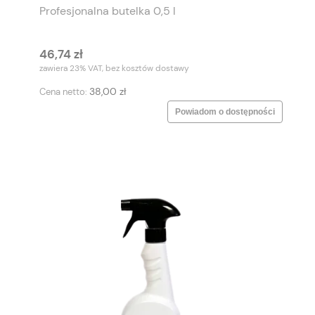
Profesjonalna butelka 0,5 l
46,74 zł
zawiera 23% VAT, bez kosztów dostawy
38,00 zł
Cena netto:
Powiadom o dostępności