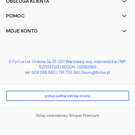
OBSŁUGA KLIENTA
POMOC
MOJE KONTO
© ForLux | ul. Ordona 2a, 01-237 Warszawa, woj. mazowieckie | NIP:
5271337122 | REGON: 012190965
tel:
509 088 860
|
791 770 740
| biuro@forlux.pl
pokaż pełną wersję strony
Sklep internetowy Shoper Premium