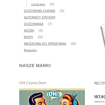
czyściwo
(0)
DOZOWNIKI CHEMIA
(0)
AUTOMATY SYSTEMY
DOZOWANIA
(7)
WÓZKI
(4)
MOPY
(13)
AKCESORIA DO SPRZĄTANIA
(14)
Nowości
NASZE MARKI
OH! Czysty Dom
RĘCZN
157,93
zawiera 