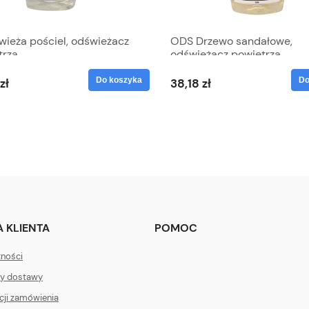
wieża pościel, odświeżacz
ODS Drzewo sandałowe,
trza
odświeżacz powietrza
Do koszyka
Do
zł
38,18 zł
 KLIENTA
POMOC
tności
ty dostawy
acji zamówienia