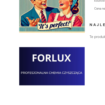
kosztów
Cena ne
NAJLE
Te produk