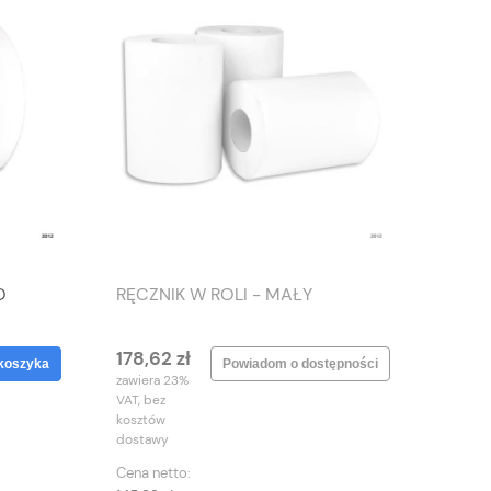
O
RĘCZNIK W ROLI - MAŁY
178,62 zł
koszyka
Powiadom o dostępności
zawiera 23%
VAT, bez
kosztów
dostawy
Cena netto: