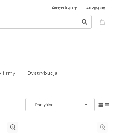
Zarejestruj się
Zaloguj się
e firmy
Dystrybucja