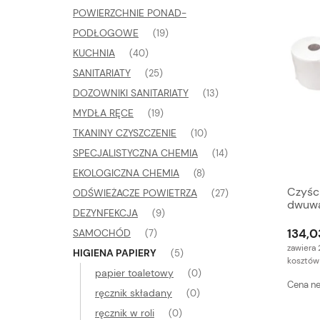
POWIERZCHNIE PONAD-
PODŁOGOWE
(19)
KUCHNIA
(40)
SANITARIATY
(25)
DOZOWNIKI SANITARIATY
(13)
MYDŁA RĘCE
(19)
TKANINY CZYSZCZENIE
(10)
SPECJALISTYCZNA CHEMIA
(14)
EKOLOGICZNA CHEMIA
(8)
Czyśc
ODŚWIEŻACZE POWIETRZA
(27)
dwuw
DEZYNFEKCJA
(9)
134,0
SAMOCHÓD
(7)
zawiera 
HIGIENA PAPIERY
(5)
kosztów
papier toaletowy
(0)
Cena ne
ręcznik składany
(0)
ręcznik w roli
(0)