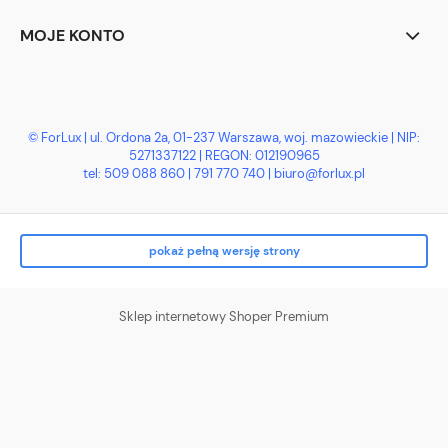
MOJE KONTO
© ForLux | ul. Ordona 2a, 01-237 Warszawa, woj. mazowieckie | NIP:
5271337122 | REGON: 012190965
tel:
509 088 860
|
791 770 740
| biuro@forlux.pl
pokaż pełną wersję strony
Sklep internetowy Shoper Premium