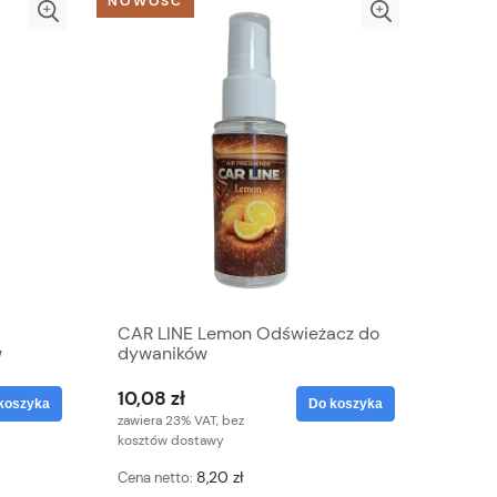
NOWOŚĆ
CAR LINE Lemon Odświeżacz do
w
dywaników
10,08 zł
koszyka
Do koszyka
zawiera 23% VAT, bez
kosztów dostawy
8,20 zł
Cena netto: