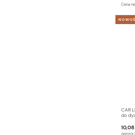
Cena ne
NOWO
CAR L
do dy
10,08 
zawiera 