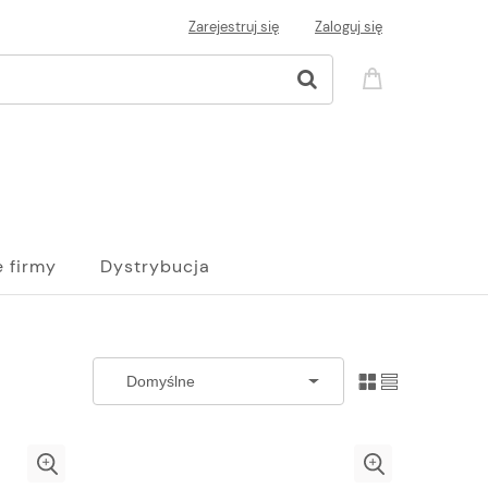
Zarejestruj się
Zaloguj się
e firmy
Dystrybucja