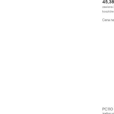
45,38
zawiera 
kosztów
Cena ne
PC110 
zabru