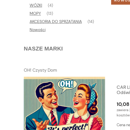
NOWO
WÓZKI
(4)
MOPY
(13)
AKCESORIA DO SPRZĄTANIA
(14)
Nowości
NASZE MARKI
OH! Czysty Dom
CAR L
Odświ
10,08 
zawiera 
kosztów
Cena ne