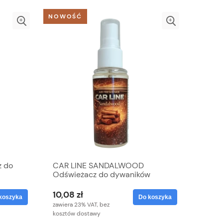
NOWOŚĆ
z do
CAR LINE SANDALWOOD
Odświeżacz do dywaników
10,08 zł
koszyka
Do koszyka
zawiera 23% VAT, bez
kosztów dostawy