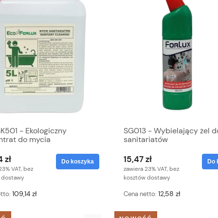
K501 - Ekologiczny
SG013 - Wybielający żel d
ntrat do mycia
sanitariatów
riatów
 zł
15,47 zł
Do koszyka
Do 
23% VAT, bez
zawiera 23% VAT, bez
 dostawy
kosztów dostawy
109,14 zł
12,58 zł
tto:
Cena netto: