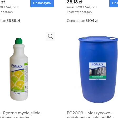
 zł
38,18 zł
Do koszyka
Do 
23% VAT, bez
zawiera 23% VAT, bez
 dostawy
kosztów dostawy
36,89 zł
31,04 zł
tto:
Cena netto:
- Ręczne mycie silnie
PC2009 - Maszynowe -
dzonych podłóg
codzienne mycie podłóg