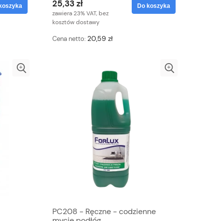
25,33 zł
koszyka
Do koszyka
zawiera 23% VAT, bez
kosztów dostawy
20,59 zł
Cena netto:
PC208 - Ręczne - codzienne
mycie podłóg