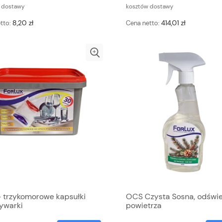
 dostawy
kosztów dostawy
8,20 zł
414,01 zł
tto:
Cena netto:
 trzykomorowe kapsułki
OCS Czysta Sosna, odświ
ywarki
powietrza