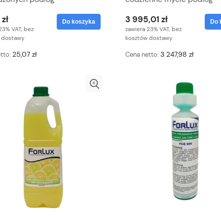
 zł
3 995,01 zł
Do koszyka
Do 
23% VAT, bez
zawiera 23% VAT, bez
 dostawy
kosztów dostawy
25,07 zł
3 247,98 zł
tto:
Cena netto: