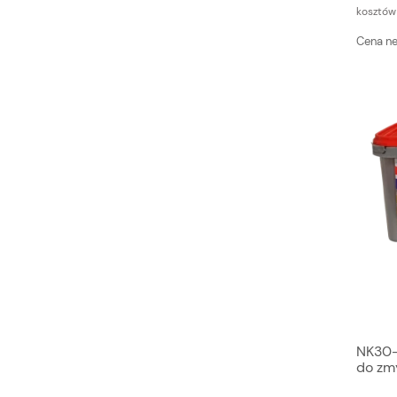
kosztów
Cena ne
NK30-
do zm