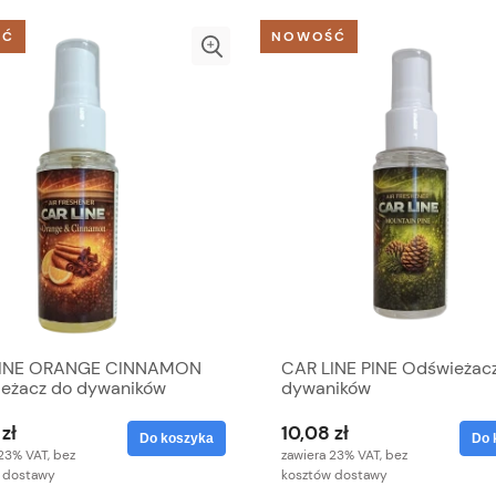
ŚĆ
NOWOŚĆ
LINE ORANGE CINNAMON
CAR LINE PINE Odświeżac
eżacz do dywaników
dywaników
zł
10,08 zł
Do koszyka
Do 
23% VAT, bez
zawiera 23% VAT, bez
 dostawy
kosztów dostawy