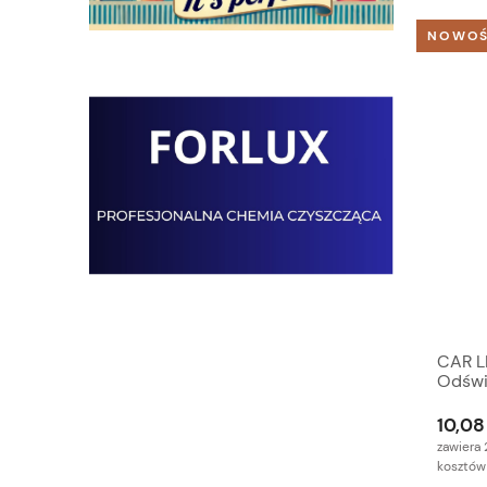
NOWO
CAR 
Odświ
10,08 
zawiera 
kosztów