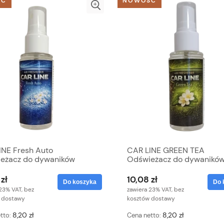
ŚĆ
NOWOŚĆ
INE Fresh Auto
CAR LINE GREEN TEA
eżacz do dywaników
Odświeżacz do dywanikó
zł
10,08 zł
Do koszyka
Do 
23% VAT, bez
zawiera 23% VAT, bez
 dostawy
kosztów dostawy
8,20 zł
8,20 zł
tto:
Cena netto: