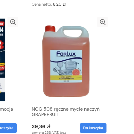
8,20 zł
Cena netto:
omocja
NCG 508 ręczne mycie naczyń
GRAPEFRUIT
39,36 zł
koszyka
Do koszyka
zawiera 23% VAT, bez