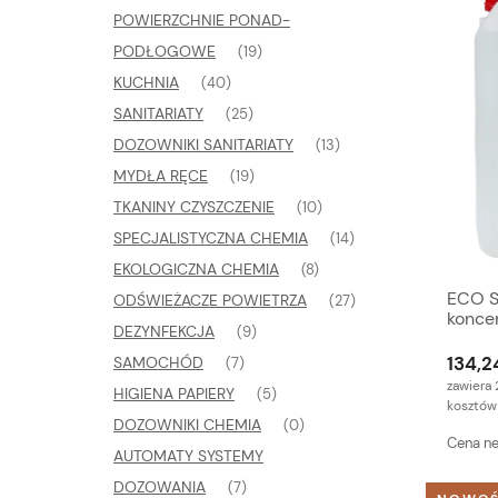
POWIERZCHNIE PONAD-
PODŁOGOWE
(19)
KUCHNIA
(40)
SANITARIATY
(25)
DOZOWNIKI SANITARIATY
(13)
MYDŁA RĘCE
(19)
TKANINY CZYSZCZENIE
(10)
SPECJALISTYCZNA CHEMIA
(14)
EKOLOGICZNA CHEMIA
(8)
ECO S
ODŚWIEŻACZE POWIETRZA
(27)
konce
DEZYNFEKCJA
(9)
sanita
134,24
SAMOCHÓD
(7)
zawiera 
HIGIENA PAPIERY
(5)
kosztów
DOZOWNIKI CHEMIA
(0)
Cena ne
AUTOMATY SYSTEMY
DOZOWANIA
(7)