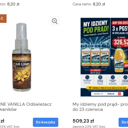
8,20 zł
8,20 zł
tto:
Cena netto:
ŚĆ
INE VANILLA Odświeżacz
My idziemy pod prąd- pr
waników
do 23 czerwca
zł
509,23 zł
Do koszyka
Do 
23% VAT, bez
zawiera 23% VAT, bez