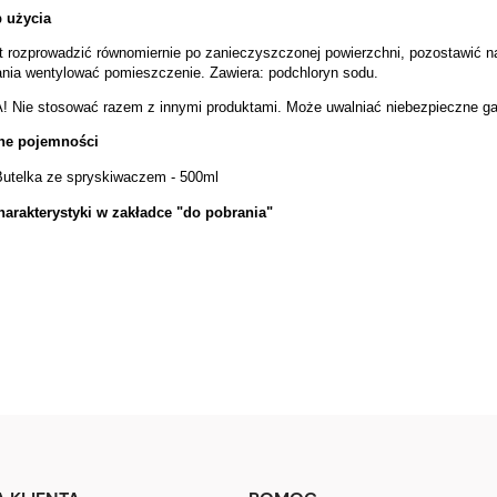
 użycia
t rozprowadzić równomiernie po zanieczyszczonej powierzchni, pozostawić n
nia wentylować pomieszczenie. Zawiera: podchloryn sodu.
Nie stosować razem z innymi produktami. Może uwalniać niebezpieczne gaz
ne pojemności
Butelka ze spryskiwaczem - 500ml
harakterystyki w zakładce "do pobrania"