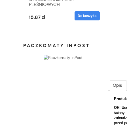
PLEŚNIOWYCH
Do koszyka
15,87 zł
PACZKOMATY INPOST
Opis
Produk
OH! Us
ściany,
zabrudz
przed 