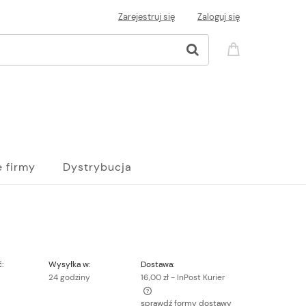
Zarejestruj się
Zaloguj się
e firmy
Dystrybucja
:
Wysyłka w:
Dostawa:
24 godziny
16,00 zł
- InPost Kurier
sprawdź formy dostawy