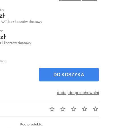
e zawiera ewentualnych kosztów
to:
ci
zł
% VAT, bez kosztów dostawy
o:
zł
T i kosztów dostawy
szt.
DO KOSZYKA
dodaj do przechowalni
Kod produktu: