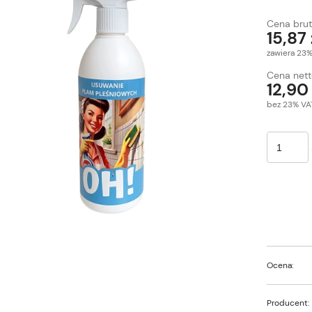
Cena ni
Cena brut
płatnoś
15,87 
zawiera 23
Cena nett
12,90 
bez 23% VA
Ocena:
Producent: