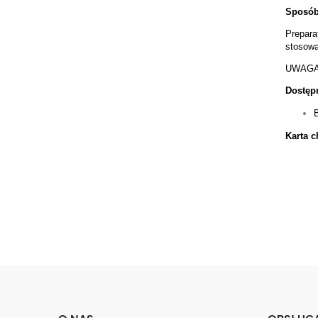
Sposób
Prepara
stosowa
UWAGA! 
Dostęp
Karta c