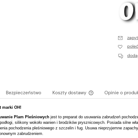
zapyt
pole
dodaj
Bezpieczeństwo
Koszty dostawy
Opinie o produk
t marki OH!
Cena nie zawiera ewent
płatności
uwanie Plam Pleśniowych
jest to preparat do usuwania zabrudzeń pochodze
 podłogi, silikony wokoło wanien i brodzików prysznicowych. Posiada silne w
enia pochodzenia pleśniowego z szczelin i fug. Usuwa nieprzyjemne zapachy
ponownym zabrudzeniem.