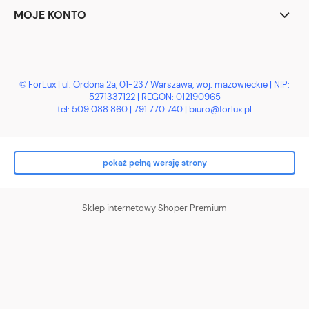
MOJE KONTO
© ForLux | ul. Ordona 2a, 01-237 Warszawa, woj. mazowieckie | NIP:
5271337122 | REGON: 012190965
tel:
509 088 860
|
791 770 740
| biuro@forlux.pl
pokaż pełną wersję strony
Sklep internetowy Shoper Premium