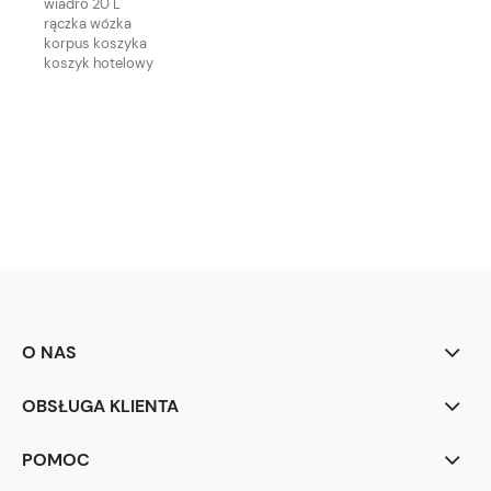
wiadro 20 L
rączka wózka
korpus koszyka
koszyk hotelowy
O NAS
OBSŁUGA KLIENTA
POMOC