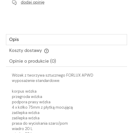
dodaj opinię
Opis
Koszty dostawy
Cena nie zawiera ewentualnych kosztów płatności
Opinie o produkcie (0)
Wózek z tworzywa sztucznego FORLUX APWD
wyposażenie standardowe:
korpus wózka
przegroda wózka
podpora prasy wózka
4 x kółko 75mm z płytką mocującą
zaślepka wózka
zaślepka wózka
prasa do wyciskania szaro/pom
wiadro 20 L