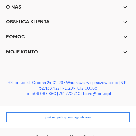
O NAS
OBSŁUGA KLIENTA
POMOC
MOJE KONTO
© ForLux | ul. Ordona 2a, 01-237 Warszawa, woj. mazowieckie | NIP:
5271337122 | REGON: 012190965
tel:
509 088 860
|
791 770 740
| biuro@forlux.pl
pokaż pełną wersję strony